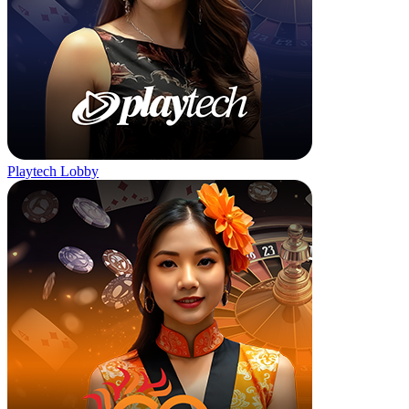
Playtech Lobby