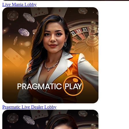
Live Mania Lobby
Pragmatic Live Dealer Lobby