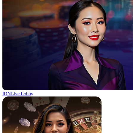
IDNLive Lobby