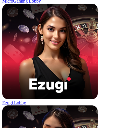
MicroGaming Lobby
Ezugi Lobby