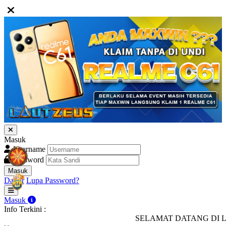
Masuk
Username
Password
Masuk
Daftar
Lupa Password?
Masuk
Info Terkini :
SELAMAT DATANG DI L